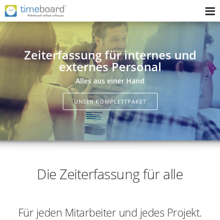
Home
Zeiterfassung für internes und
Zeiterfassungssystem
externes Personal
Implementierung
Alles aus einer Hand
Fragen Sie uns
UNSER KOMPLETTPAKET
Wer wir sind
Login
Die Zeiterfassung für alle
Für jeden Mitarbeiter und jedes Projekt.